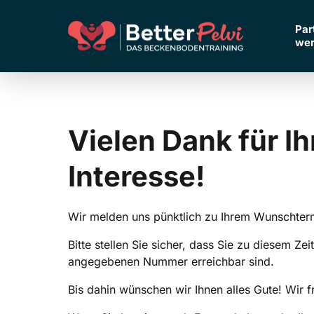
Inkontinenz & Blasenschwäche
🇬🇧‎ ‎ ‎ Englisch
🇬🇧‎ ‎ ‎ Englisch
Par
we
🇱🇺‎ ‎ ‎
🇱🇺‎ ‎ ‎
Rückbildung nach der
Niederländisch
Niederländisch
Schwangerschaft
Vielen 
Dank 
für 
Menopause
Interesse!
Rückenschmerzen
Wir melden uns pünktlich zu Ihrem Wunschter
Männergesundheit
Bitte stellen Sie sicher, dass Sie zu diesem Zei
angegebenen Nummer erreichbar sind.
Bis dahin wünschen wir Ihnen alles Gute! Wir f
Performance