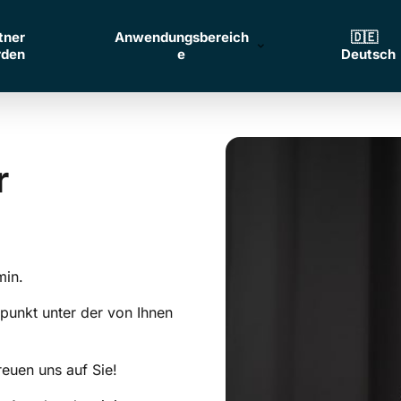
tner
Anwendungsbereich
🇩🇪‎ ‎ ‎
rden
e
Deutsch
Ihr 
min.
tpunkt unter der von Ihnen 
reuen uns auf Sie!