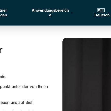
tner
Anwendungsbereich
🇩🇪‎ ‎ ‎
rden
e
Deutsch
Ihr 
min.
tpunkt unter der von Ihnen 
reuen uns auf Sie!