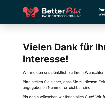
Inkontinenz & Blasenschwäche
🇬🇧‎ ‎ ‎ Englisch
🇬🇧‎ ‎ ‎ Englisch
Par
we
🇱🇺‎ ‎ ‎
🇱🇺‎ ‎ ‎
Rückbildung nach der
Niederländisch
Niederländisch
Schwangerschaft
Vielen 
Dank 
für 
Menopause
Interesse!
Rückenschmerzen
Wir melden uns pünktlich zu Ihrem Wunschter
Männergesundheit
Bitte stellen Sie sicher, dass Sie zu diesem Zei
angegebenen Nummer erreichbar sind.
Bis dahin wünschen wir Ihnen alles Gute! Wir f
Performance